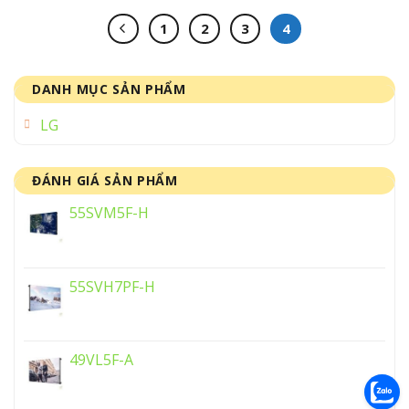
1
2
3
4
DANH MỤC SẢN PHẨM
LG
ĐÁNH GIÁ SẢN PHẨM
55SVM5F-H
55SVH7PF-H
49VL5F-A