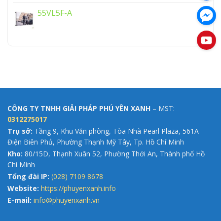
55VL5F-A
CÔNG TY TNHH GIẢI PHÁP PHÚ YÊN XANH
– MST:
0312275017
Trụ sở:
Tầng 9, Khu Văn phòng, Tòa Nhà Pearl Plaza, 561A
Điện Biên Phủ, Phường Thạnh Mỹ Tây, Tp. Hồ Chí Minh
Kho:
80/15D, Thạnh Xuân 52, Phường Thới An, Thành phố Hồ
Chí Minh
Tổng đài IP:
(028) 7109 8678
Website:
https://phuyenxanh.info
E-mail:
info@phuyenxanh.vn