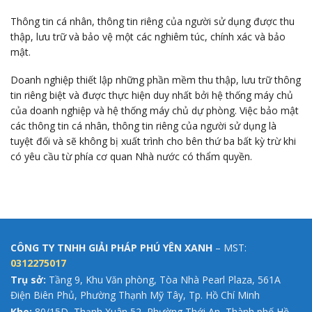
Thông tin cá nhân, thông tin riêng của người sử dụng được thu
thập, lưu trữ và bảo vệ một các nghiêm túc, chính xác và bảo
mật.
Doanh nghiệp thiết lập những phần mềm thu thập, lưu trữ thông
tin riêng biệt và được thực hiện duy nhất bởi hệ thống máy chủ
của doanh nghiệp và hệ thống máy chủ dự phòng. Việc bảo mật
các thông tin cá nhân, thông tin riêng của người sử dụng là
tuyệt đối và sẽ không bị xuất trình cho bên thứ ba bất kỳ trừ khi
có yêu cầu từ phía cơ quan Nhà nước có thẩm quyền.
CÔNG TY TNHH GIẢI PHÁP PHÚ YÊN XANH
– MST:
0312275017
Trụ sở:
Tầng 9, Khu Văn phòng, Tòa Nhà Pearl Plaza, 561A
Điện Biên Phủ, Phường Thạnh Mỹ Tây, Tp. Hồ Chí Minh
Kho:
80/15D, Thạnh Xuân 52, Phường Thới An, Thành phố Hồ