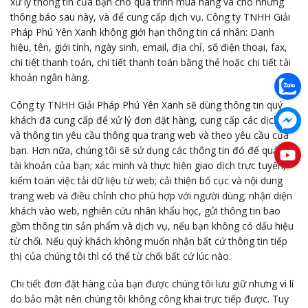
xử lý thông tin của bạn cho quá trình mua hàng và cho những
thông báo sau này, và để cung cấp dịch vụ. Công ty TNHH Giải
Pháp Phú Yên Xanh không giới hạn thông tin cá nhân: Danh
hiệu, tên, giới tính, ngày sinh, email, địa chỉ, số điện thoại, fax,
chi tiết thanh toán, chi tiết thanh toán bằng thẻ hoặc chi tiết tài
khoản ngân hàng.
Công ty TNHH Giải Pháp Phú Yên Xanh sẽ dùng thông tin quý
khách đã cung cấp để xử lý đơn đặt hàng, cung cấp các dịch vụ
và thông tin yêu cầu thông qua trang web và theo yêu cầu của
bạn. Hơn nữa, chúng tôi sẽ sử dụng các thông tin đó để quản lý
tài khoản của bạn; xác minh và thực hiện giao dịch trực tuyến,
kiểm toán việc tải dữ liệu từ web; cải thiện bố cục và nội dung
trang web và điều chỉnh cho phù hợp với người dùng; nhận diện
khách vào web, nghiên cứu nhân khẩu học, gửi thông tin bao
gồm thông tin sản phẩm và dịch vụ, nếu bạn không có dấu hiệu
từ chối. Nếu quý khách không muốn nhận bất cứ thông tin tiếp
thị của chúng tôi thì có thể từ chối bất cứ lúc nào.
Chi tiết đơn đặt hàng của bạn được chúng tôi lưu giữ nhưng vì lí
do bảo mật nên chúng tôi không công khai trực tiếp được. Tuy