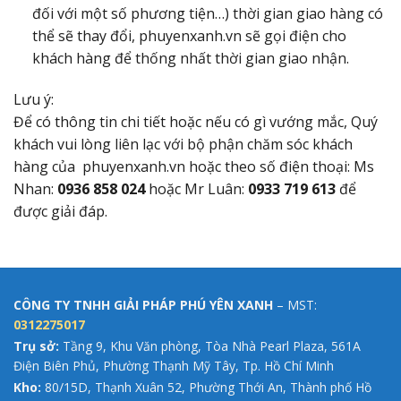
đối với một số phương tiện…) thời gian giao hàng có
thể sẽ thay đổi, phuyenxanh.vn sẽ gọi điện cho
khách hàng để thống nhất thời gian giao nhận.
Lưu ý:
Để có thông tin chi tiết hoặc nếu có gì vướng mắc, Quý
khách vui lòng liên lạc với bộ phận chăm sóc khách
hàng của phuyenxanh.vn hoặc theo số điện thoại: Ms
Nhan:
0936 858 024
hoặc Mr Luân:
0933 719 613
để
được giải đáp.
CÔNG TY TNHH GIẢI PHÁP PHÚ YÊN XANH
– MST:
0312275017
Trụ sở:
Tầng 9, Khu Văn phòng, Tòa Nhà Pearl Plaza, 561A
Điện Biên Phủ, Phường Thạnh Mỹ Tây, Tp. Hồ Chí Minh
Kho:
80/15D, Thạnh Xuân 52, Phường Thới An, Thành phố Hồ