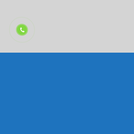
CÔNG TY TNHH GIẢI PHÁP PHÚ YÊN XANH
– MST:
0312275017
Trụ sở:
Tầng 9, Khu Văn phòng, Tòa Nhà Pearl Plaza, 561A
Điện Biên Phủ, Phường Thạnh Mỹ Tây, Tp. Hồ Chí Minh
Kho:
80/15D, Thạnh Xuân 52, Phường Thới An, Thành phố Hồ
Chí Minh
Tổng đài IP:
(028) 7109 8678
Website:
https://phuyenxanh.info
E-mail:
info@phuyenxanh.vn