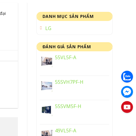
đại
DANH MỤC SẢN PHẨM
LG
ĐÁNH GIÁ SẢN PHẨM
55VL5F-A
55SVH7PF-H
55SVM5F-H
49VL5F-A