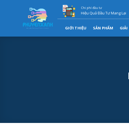
Skip
Chi phí đầu tư
to
Hiệu Quả Đầu Tư Mang Lại
content
GIỚI THIỆU
SẢN PHẨM
GIẢI