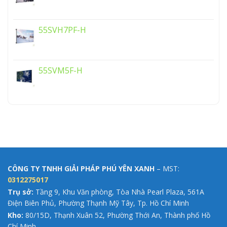
55SVH7PF-H
55SVM5F-H
CÔNG TY TNHH GIẢI PHÁP PHÚ YÊN XANH
– MST:
0312275017
Trụ sở:
Tầng 9, Khu Văn phòng, Tòa Nhà Pearl Plaza, 561A
Điện Biên Phủ, Phường Thạnh Mỹ Tây, Tp. Hồ Chí Minh
Kho:
80/15D, Thạnh Xuân 52, Phường Thới An, Thành phố Hồ
Chí Minh