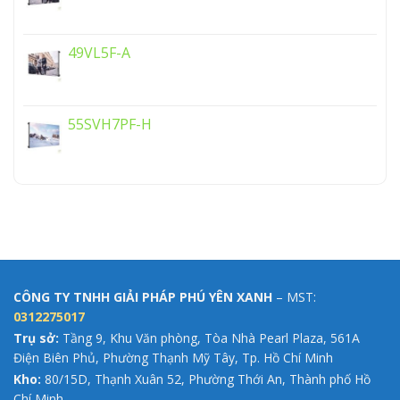
49VL5F-A
55SVH7PF-H
CÔNG TY TNHH GIẢI PHÁP PHÚ YÊN XANH
– MST:
0312275017
Trụ sở:
Tầng 9, Khu Văn phòng, Tòa Nhà Pearl Plaza, 561A
Điện Biên Phủ, Phường Thạnh Mỹ Tây, Tp. Hồ Chí Minh
Kho:
80/15D, Thạnh Xuân 52, Phường Thới An, Thành phố Hồ
Chí Minh