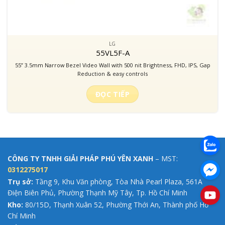
LG
55VL5F-A
55” 3.5mm Narrow Bezel Video Wall with 500 nit Brightness, FHD, IPS, Gap
Reduction & easy controls
ĐỌC TIẾP
CÔNG TY TNHH GIẢI PHÁP PHÚ YÊN XANH
– MST:
0312275017
Trụ sở:
Tầng 9, Khu Văn phòng, Tòa Nhà Pearl Plaza, 561A
Điện Biên Phủ, Phường Thạnh Mỹ Tây, Tp. Hồ Chí Minh
Kho:
80/15D, Thạnh Xuân 52, Phường Thới An, Thành phố Hồ
Chí Minh