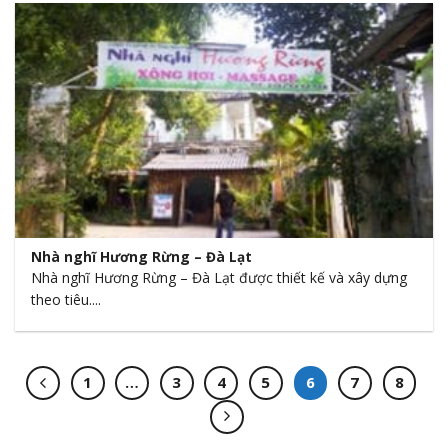
Nhà nghĩ Hương Rừng – Đà Lạt
Nhà nghĩ Hương Rừng – Đà Lạt được thiết kế và xây dựng
theo tiêu....
1
…
3
4
5
6
7
8