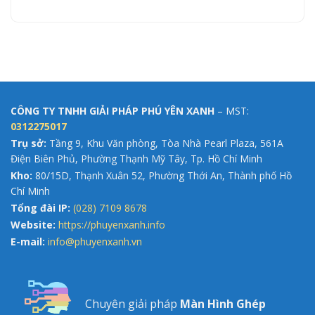
CÔNG TY TNHH GIẢI PHÁP PHÚ YÊN XANH
– MST:
0312275017
Trụ sở:
Tầng 9, Khu Văn phòng, Tòa Nhà Pearl Plaza, 561A
Điện Biên Phủ, Phường Thạnh Mỹ Tây, Tp. Hồ Chí Minh
Kho:
80/15D, Thạnh Xuân 52, Phường Thới An, Thành phố Hồ
Chí Minh
Tổng đài IP:
(028) 7109 8678
Website:
https://phuyenxanh.info
E-mail:
info@phuyenxanh.vn
Chuyên giải pháp
Màn Hình Ghép