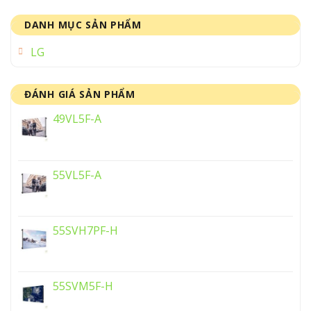
DANH MỤC SẢN PHẨM
LG
ĐÁNH GIÁ SẢN PHẨM
49VL5F-A
55VL5F-A
55SVH7PF-H
55SVM5F-H