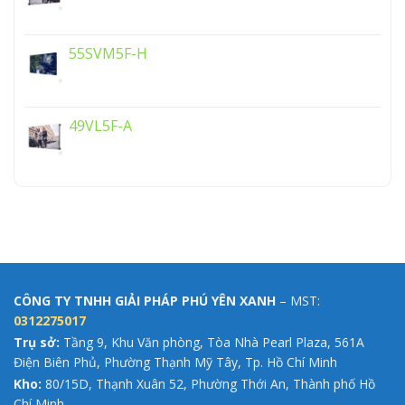
55SVM5F-H
49VL5F-A
CÔNG TY TNHH GIẢI PHÁP PHÚ YÊN XANH
– MST:
0312275017
Trụ sở:
Tầng 9, Khu Văn phòng, Tòa Nhà Pearl Plaza, 561A
Điện Biên Phủ, Phường Thạnh Mỹ Tây, Tp. Hồ Chí Minh
Kho:
80/15D, Thạnh Xuân 52, Phường Thới An, Thành phố Hồ
Chí Minh