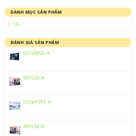
DANH MỤC SẢN PHẨM
LG
ĐÁNH GIÁ SẢN PHẨM
55SVM5F-H
55VL5F-A
55SVH7PF-H
49VL5F-A