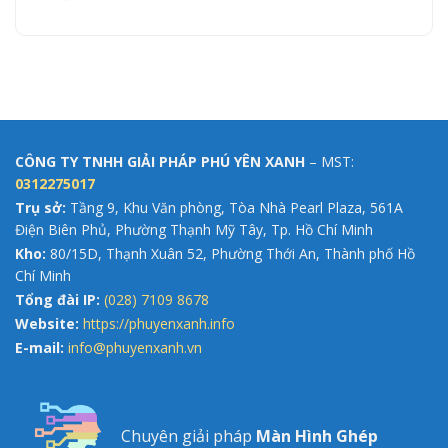
CÔNG TY TNHH GIẢI PHÁP PHÚ YÊN XANH
– MST:
0312275017
Trụ sở:
Tầng 9, Khu Văn phòng, Tòa Nhà Pearl Plaza, 561A
Điện Biên Phủ, Phường Thạnh Mỹ Tây, Tp. Hồ Chí Minh
Kho:
80/15D, Thạnh Xuân 52, Phường Thới An, Thành phố Hồ
Chí Minh
Tổng đài IP:
(028) 7109 8678
Website:
https://phuyenxanh.info
E-mail:
info@phuyenxanh.vn
Chuyên giải pháp
Màn Hình Ghép