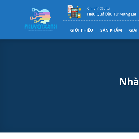
Skip
Chi phí đầu tư
to
Hiệu Quả Đầu Tư Mang Lại
content
GIỚI THIỆU
SẢN PHẨM
GIẢI
Nhà