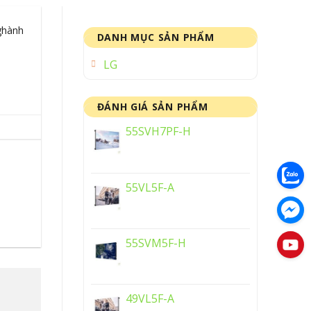
ghành
DANH MỤC SẢN PHẨM
LG
ĐÁNH GIÁ SẢN PHẨM
55SVH7PF-H
55VL5F-A
55SVM5F-H
49VL5F-A